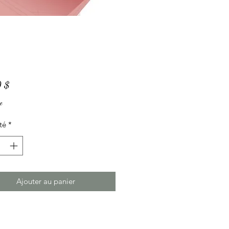
Prix
 $
e
té
*
Ajouter au panier